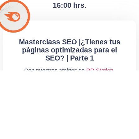
16:00 hrs.
Masterclass SEO |
¿Tienes tus
páginas optimizadas para el
SEO? | Parte 1
Con nuestros amigos de
RD Station
,
hemos creado una masterclass única
para ti. Te contaremos cómo optimizar el
posicionamiento de tu negocio a través
del SEO On Page y descubrir la manera
más eficiente de atraer clientes
potenciales.
Aquí te contamos todos los puntos que
abordará esta clase magistral: