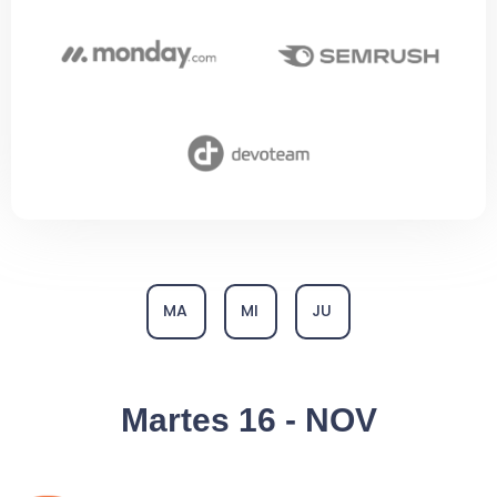
MA
MI
JU
Martes 16 - NOV